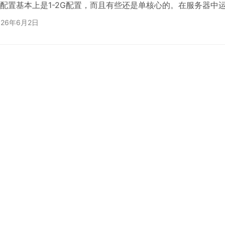
配置基本上是1-2G配置，而且有些还是单核心的。在服务器中
甚至有的会安装2-3个网站，会导致有些时间段突发占用资源较
026年6月2日
库暂停的问题，而且我也没有加入定时检测的脚本让数据库失败
务器配置不升级的基础上，我采用到几个方法解决。有服务器中
个网站的，把网站分开存放。有数据库版本较高的，不影响网站