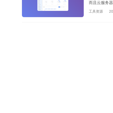
而且云服务器
面板和网站，
工具资源
2
大，导致数据
重启。 在服
会把有运行多
运…