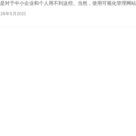
是对于中小企业和个人用不到这些。当然，使用可视化管理网站
确实更友好一些，但是也会在一定程度上损失云主机的资源占用
026年5月20日
全可能也会导致服务器的安全。于是，我们有一些高级的玩家可
网站软件组合环境，但是对于大部分用户来说，其实也没有必要
 在这篇文章中，老蒋再推荐一款个人喜欢且也在用的 ByPanel