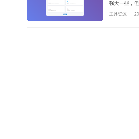
强大一些，但
统，从操控上
工具资源
2
以及面板的安
喜欢自己手搓
么追求极致。
一…