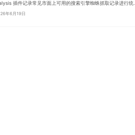
r Analysis 插件记录常见市面上可用的搜索引擎蜘蛛抓取记录进行统
插件之后，设置中可以看到勾选需要的常见的统计蜘蛛。设置数
026年6月19日
及是否设置自动清理。 访问统计和日志都可以看到具体的蜘蛛