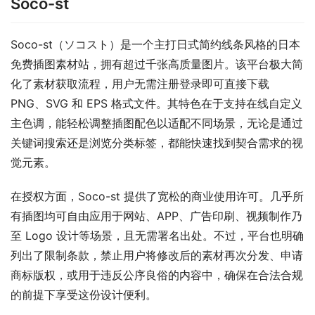
Soco-st
Soco-st（ソコスト）是一个主打日式简约线条风格的日本
免费插图素材站，拥有超过千张高质量图片。该平台极大简
化了素材获取流程，用户无需注册登录即可直接下载 
PNG、SVG 和 EPS 格式文件。其特色在于支持在线自定义
主色调，能轻松调整插图配色以适配不同场景，无论是通过
关键词搜索还是浏览分类标签，都能快速找到契合需求的视
觉元素。
在授权方面，Soco-st 提供了宽松的商业使用许可。几乎所
有插图均可自由应用于网站、APP、广告印刷、视频制作乃
至 Logo 设计等场景，且无需署名出处。不过，平台也明确
列出了限制条款，禁止用户将修改后的素材再次分发、申请
商标版权，或用于违反公序良俗的内容中，确保在合法合规
的前提下享受这份设计便利。